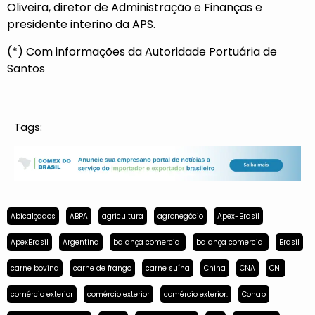
Oliveira, diretor de Administração e Finanças e
presidente interino da APS.
(*) Com informações da Autoridade Portuária de
Santos
Tags:
Abicalçados
ABPA
agricultura
agronegócio
Apex-Brasil
ApexBrasil
Argentina
balança comercial
balança comercial
Brasil
carne bovina
carne de frango
carne suína
China
CNA
CNI
comércio exterior
comércio exterior
comércio exterior.
Conab