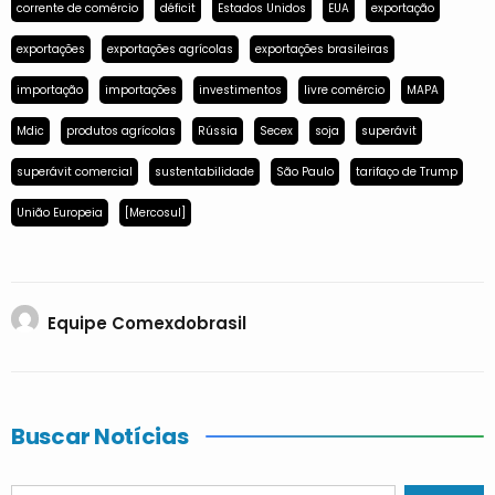
corrente de comércio
déficit
Estados Unidos
EUA
exportação
exportações
exportações agrícolas
exportações brasileiras
importação
importações
investimentos
livre comércio
MAPA
Mdic
produtos agrícolas
Rússia
Secex
soja
superávit
superávit comercial
sustentabilidade
São Paulo
tarifaço de Trump
União Europeia
[Mercosul]
Equipe Comexdobrasil
Buscar Notícias