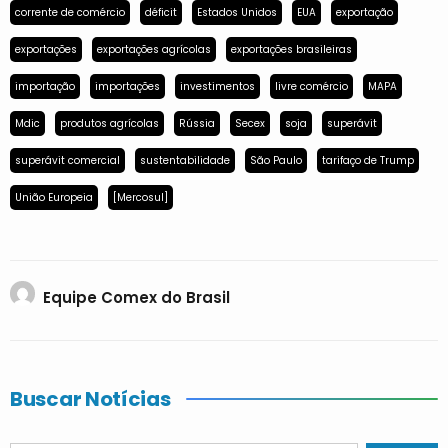
corrente de comércio
déficit
Estados Unidos
EUA
exportação
exportações
exportações agrícolas
exportações brasileiras
importação
importações
investimentos
livre comércio
MAPA
Mdic
produtos agrícolas
Rússia
Secex
soja
superávit
superávit comercial
sustentabilidade
São Paulo
tarifaço de Trump
União Europeia
[Mercosul]
Equipe Comex do Brasil
Buscar Notícias