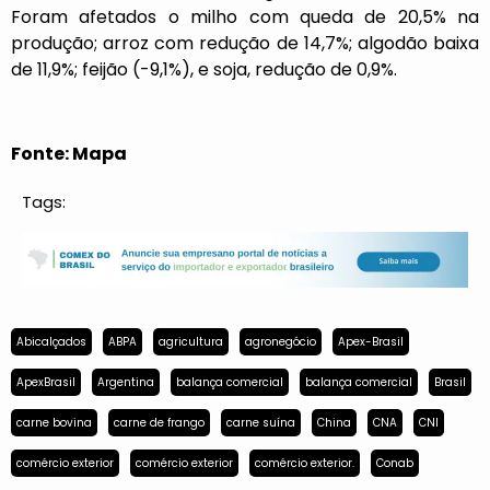
Foram afetados o milho com queda de 20,5% na
produção; arroz com redução de 14,7%; algodão baixa
de 11,9%; feijão (-9,1%), e soja, redução de 0,9%.
Fonte: Mapa
Tags:
Abicalçados
ABPA
agricultura
agronegócio
Apex-Brasil
ApexBrasil
Argentina
balança comercial
balança comercial
Brasil
carne bovina
carne de frango
carne suína
China
CNA
CNI
comércio exterior
comércio exterior
comércio exterior.
Conab