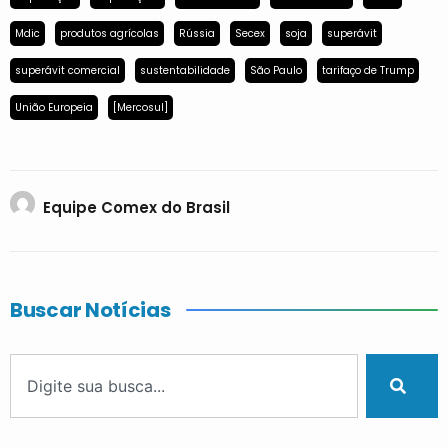
Mdic
produtos agrícolas
Rússia
Secex
soja
superávit
superávit comercial
sustentabilidade
São Paulo
tarifaço de Trump
União Europeia
[Mercosul]
Equipe Comex do Brasil
Buscar Notícias