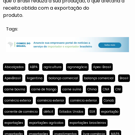
que o Brasil reduza a sua produção, o que afetaria a
receita obtida com a exportação do
produto.
Tags:
Abicalçados
ABPA
agricultura
agronegócio
Apex-Brasil
ApexBrasil
Argentina
balança comercial
balança comercial
Brasil
carne bovina
carne de frango
carne suína
China
CNA
CNI
comércio exterior
comércio exterior
comércio exterior.
Conab
corrente de comércio
déficit
Estados Unidos
EUA
exportação
exportações
exportações agrícolas
exportações brasileiras
importação
importações
investimentos
livre comércio
MAPA