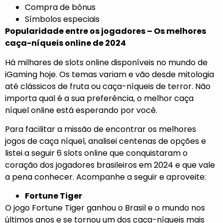
Compra de bônus
Símbolos especiais
Popularidade entre os jogadores – Os melhores
caça-níqueis online de 2024
Há milhares de slots online disponíveis no mundo de
iGaming hoje. Os temas variam e vão desde mitologia
até clássicos de fruta ou caça-níqueis de terror. Não
importa qual é a sua preferência, o melhor caça
níquel online está esperando por você.
Para facilitar a missão de encontrar os melhores
jogos de caça níquel, analisei centenas de opções e
listei a seguir 6 slots online que conquistaram o
coração dos jogadores brasileiros em 2024 e que vale
a pena conhecer. Acompanhe a seguir e aproveite:
Fortune Tiger
O jogo Fortune Tiger ganhou o Brasil e o mundo nos
últimos anos e se tornou um dos caça-níqueis mais