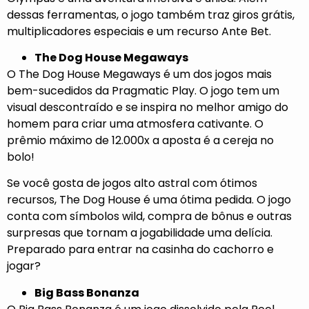
dessas ferramentas, o jogo também traz giros grátis,
multiplicadores especiais e um recurso Ante Bet.
The Dog House Megaways
O The Dog House Megaways é um dos jogos mais
bem-sucedidos da Pragmatic Play. O jogo tem um
visual descontraído e se inspira no melhor amigo do
homem para criar uma atmosfera cativante. O
prêmio máximo de 12.000x a aposta é a cereja no
bolo!
Se você gosta de jogos alto astral com ótimos
recursos, The Dog House é uma ótima pedida. O jogo
conta com símbolos wild, compra de bônus e outras
surpresas que tornam a jogabilidade uma delícia.
Preparado para entrar na casinha do cachorro e
jogar?
Big Bass Bonanza