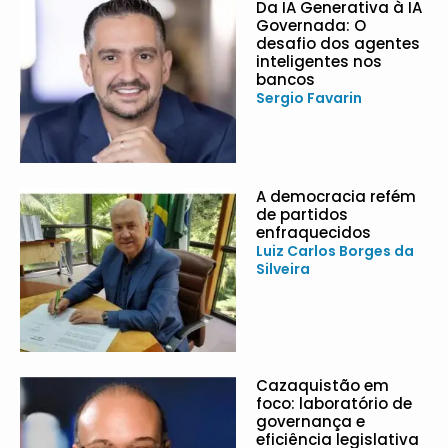
Da IA Generativa à IA
Governada: O
desafio dos agentes
inteligentes nos
bancos
Sergio Favarin
A democracia refém
de partidos
enfraquecidos
Luiz Carlos Borges da
Silveira
Cazaquistão em
foco: laboratório de
governança e
eficiência legislativa