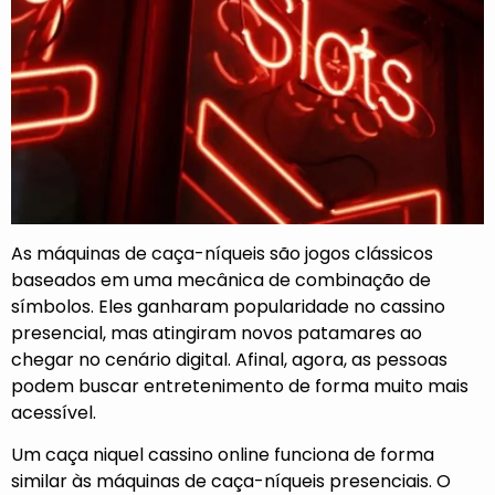
As máquinas de caça-níqueis são jogos clássicos
baseados em uma mecânica de combinação de
símbolos. Eles ganharam popularidade no cassino
presencial, mas atingiram novos patamares ao
chegar no cenário digital. Afinal, agora, as pessoas
podem buscar entretenimento de forma muito mais
acessível.
Um caça niquel cassino online funciona de forma
similar às máquinas de caça-níqueis presenciais. O