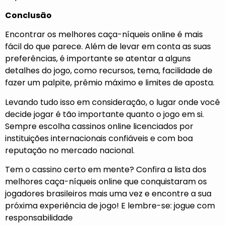
Conclusão
Encontrar os melhores caça-níqueis online é mais
fácil do que parece. Além de levar em conta as suas
preferências, é importante se atentar a alguns
detalhes do jogo, como recursos, tema, facilidade de
fazer um palpite, prêmio máximo e limites de aposta.
Levando tudo isso em consideração, o lugar onde você
decide jogar é tão importante quanto o jogo em si.
Sempre escolha cassinos online licenciados por
instituições internacionais confiáveis e com boa
reputação no mercado nacional.
Tem o cassino certo em mente? Confira a lista dos
melhores caça-níqueis online que conquistaram os
jogadores brasileiros mais uma vez e encontre a sua
próxima experiência de jogo! E lembre-se: jogue com
responsabilidade