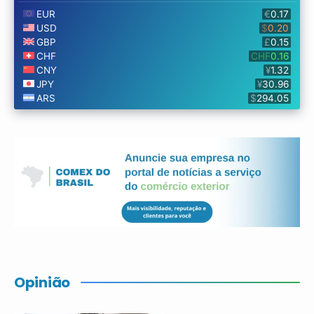
Opinião