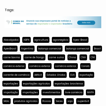
Tags:
Abicalçados
ABPA
agricultura
agronegócio
Apex-Brasil
ApexBrasil
Argentina
balança comercial
balança comercial
Brasil
carne bovina
carne de frango
carne suína
China
CNA
CNI
comércio exterior
comércio exterior
comércio exterior.
Conab
corrente de comércio
déficit
Estados Unidos
EUA
exportação
exportações
exportações agrícolas
exportações brasileiras
importação
importações
investimentos
livre comércio
MAPA
Mdic
produtos agrícolas
Rússia
Secex
soja
superávit