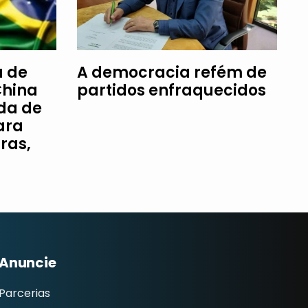
a de
A democracia refém de
China
partidos enfraquecidos
da de
ara
ras,
Anuncie
Parcerias