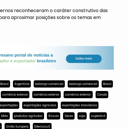
ernos reconheceram o caráter construtivo das
 para aproximar posições sobre os temas em
Brasil
Argentina
balança comercial
balança comercial
Brasil
comércio exterior
comércio exterior
comércio exterior.
Conab
exportações
exportações agrícolas
exportações brasileiras
Mdic
produtos agrícolas
Rússia
Secex
soja
superávit
p
União Europeia
[Mercosul]