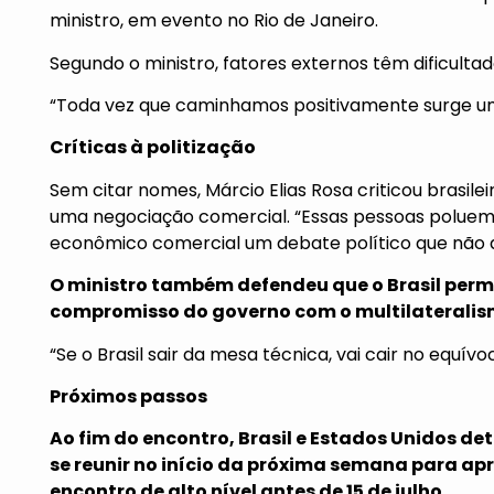
ministro, em evento no Rio de Janeiro.
Segundo o ministro, fatores externos têm dificulta
“Toda vez que caminhamos positivamente surge um
Críticas à politização
Sem citar nomes, Márcio Elias Rosa criticou brasilei
uma negociação comercial. “Essas pessoas poluem
econômico comercial um debate político que não d
O ministro também defendeu que
o Brasil pe
compromisso do governo com o multilateralis
“Se o Brasil sair da mesa técnica, vai cair no equí
Próximos passos
Ao fim do encontro, Brasil e Estados Unidos d
se reunir no início da próxima semana para ap
encontro de alto nível antes de 15 de julho.