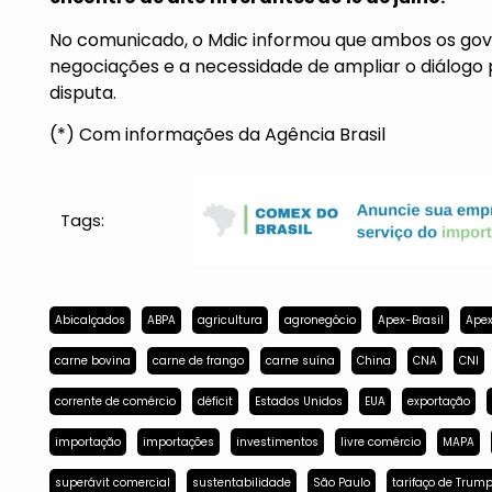
No comunicado, o Mdic informou que ambos os gov
negociações e a necessidade de ampliar o diálogo
disputa.
(*) Com informações da Agência Brasil
Tags:
Abicalçados
ABPA
agricultura
agronegócio
Apex-Brasil
Apex
carne bovina
carne de frango
carne suína
China
CNA
CNI
corrente de comércio
déficit
Estados Unidos
EUA
exportação
importação
importações
investimentos
livre comércio
MAPA
superávit comercial
sustentabilidade
São Paulo
tarifaço de Trum