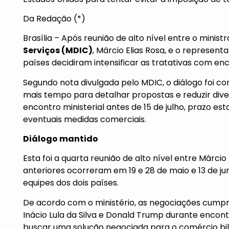
Da Redação (*)
Brasília – Após reunião de alto nível entre o minist
Serviços (MDIC)
, Márcio Elias Rosa, e o represen
países decidiram intensificar as tratativas com en
Segundo nota divulgada pelo MDIC, o diálogo foi co
mais tempo para detalhar propostas e reduzir div
encontro ministerial antes de 15 de julho, prazo e
eventuais medidas comerciais.
Diálogo mantido
Esta foi a quarta reunião de alto nível entre Márci
anteriores ocorreram em 19 e 28 de maio e 13 de ju
equipes dos dois países.
De acordo com o ministério, as negociações cumpre
Inácio Lula da Silva e Donald Trump
durante encon
buscar uma solução negociada para o comércio bil