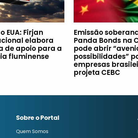
o EUA: Firjan
Emissão soberan
acional elabora
Panda Bonds na 
ha de apoio para a
pode abrir “aveni
ria fluminense
possibilidades” p
empresas brasilei
projeta CEBC
Sobre o Portal
Quem Somos