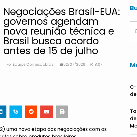
Bu
Negociações Brasil-EUA:
governos agendam
nova reunião técnica e
Brasil busca acordo
antes de 15 de julho
Ma
Por
Equipe Comexdobrasil
02/07/2026
18:07
C-
de
Ta
de
Mo
a (2) uma nova etapa das negociações com os
arifas
sobre produtos brasileiros.