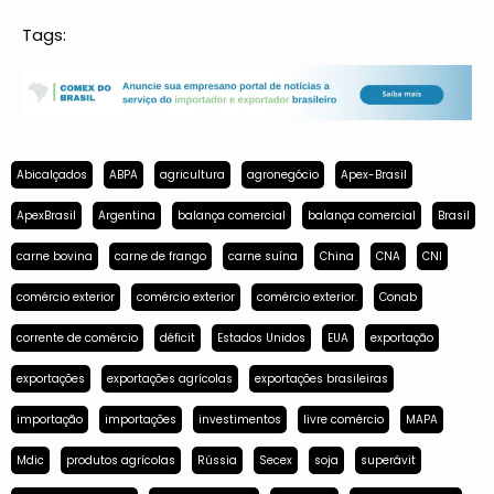
Tags:
Abicalçados
ABPA
agricultura
agronegócio
Apex-Brasil
ApexBrasil
Argentina
balança comercial
balança comercial
Brasil
carne bovina
carne de frango
carne suína
China
CNA
CNI
comércio exterior
comércio exterior
comércio exterior.
Conab
corrente de comércio
déficit
Estados Unidos
EUA
exportação
exportações
exportações agrícolas
exportações brasileiras
importação
importações
investimentos
livre comércio
MAPA
Mdic
produtos agrícolas
Rússia
Secex
soja
superávit