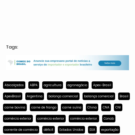
Tags:
Abicalçados
ABPA
agricultura
agronegócio
Apex-Brasil
ApexBrasil
Argentina
balança comercial
balança comercial
Brasil
carne bovina
carne de frango
carne suína
China
CNA
CNI
comércio exterior
comércio exterior
comércio exterior.
Conab
corrente de comércio
déficit
Estados Unidos
EUA
exportação