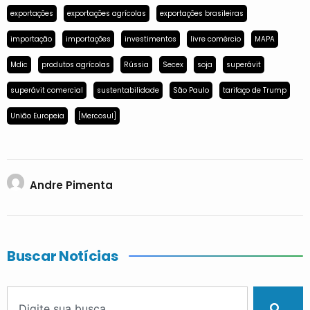
exportações
exportações agrícolas
exportações brasileiras
importação
importações
investimentos
livre comércio
MAPA
Mdic
produtos agrícolas
Rússia
Secex
soja
superávit
superávit comercial
sustentabilidade
São Paulo
tarifaço de Trump
União Europeia
[Mercosul]
Andre Pimenta
Buscar Notícias