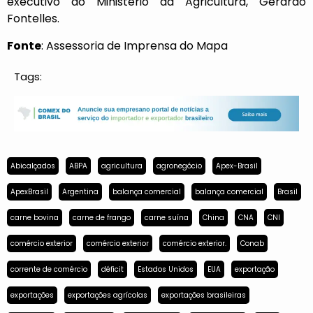
executivo do Ministério da Agricultura, Gerardo
Fontelles.
Fonte
: Assessoria de Imprensa do Mapa
Tags:
Abicalçados
ABPA
agricultura
agronegócio
Apex-Brasil
ApexBrasil
Argentina
balança comercial
balança comercial
Brasil
carne bovina
carne de frango
carne suína
China
CNA
CNI
comércio exterior
comércio exterior
comércio exterior.
Conab
corrente de comércio
déficit
Estados Unidos
EUA
exportação
exportações
exportações agrícolas
exportações brasileiras