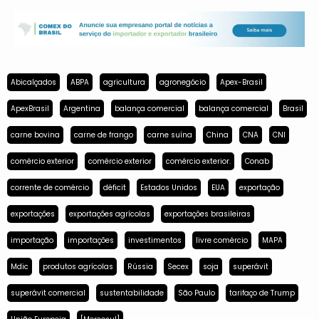
Abicalçados
ABPA
agricultura
agronegócio
Apex-Brasil
ApexBrasil
Argentina
balança comercial
balança comercial
Brasil
carne bovina
carne de frango
carne suína
China
CNA
CNI
comércio exterior
comércio exterior
comércio exterior.
Conab
corrente de comércio
déficit
Estados Unidos
EUA
exportação
exportações
exportações agrícolas
exportações brasileiras
importação
importações
investimentos
livre comércio
MAPA
Mdic
produtos agrícolas
Rússia
Secex
soja
superávit
superávit comercial
sustentabilidade
São Paulo
tarifaço de Trump