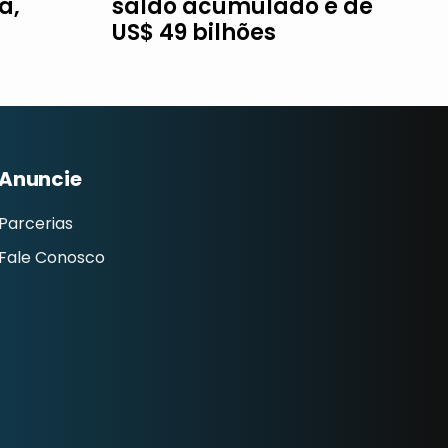
a,
saldo acumulado é de
US$ 49 bilhões
Anuncie
Parcerias
Fale Conosco