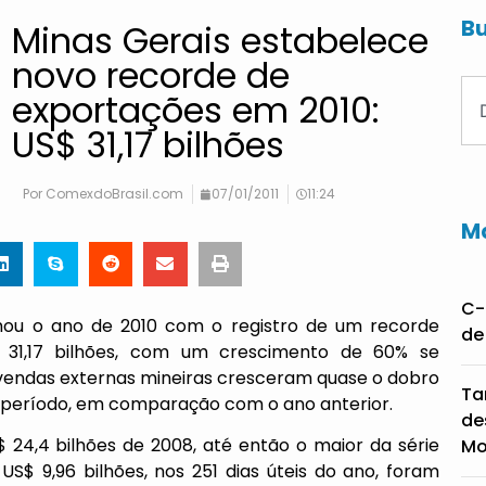
Bu
Minas Gerais estabelece
novo recorde de
exportações em 2010:
US$ 31,17 bilhões
Por
ComexdoBrasil.com
07/01/2011
11:24
Ma
C-
hou o ano de 2010 com o registro de um recorde
de
$ 31,17 bilhões, com um crescimento de 60% se
vendas externas mineiras cresceram quase o dobro
Ta
 período, em comparação com o ano anterior.
de
 24,4 bilhões de 2008, até então o maior da série
Mo
S$ 9,96 bilhões, nos 251 dias úteis do ano, foram