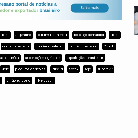
Brasil
Argentina
balança comercial
balança comercial
Brasil
comércio exterior
comércio exterior
comércio exterior.
Conab
exportações
exportações agrícolas
exportações brasileiras
Mdic
produtos agrícolas
Rússia
Secex
soja
superávit
p
União Europeia
[Mercosul]