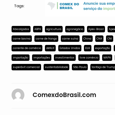
Tags:
Abicalçados
ABPA
agricultura
agronegócio
Apex-Brasil
Apex
carne bovina
carne de frango
carne suína
China
CNA
CNI
corrente de comércio
déficit
Estados Unidos
EUA
exportação
importação
importações
investimentos
livre comércio
MAPA
superávit comercial
sustentabilidade
São Paulo
tarifaço de Trum
ComexdoBrasil.com