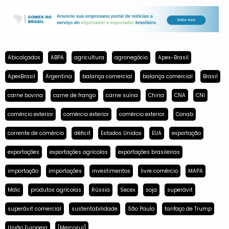
Abicalçados
ABPA
agricultura
agronegócio
Apex-Brasil
ApexBrasil
Argentina
balança comercial
balança comercial
Brasil
carne bovina
carne de frango
carne suína
China
CNA
CNI
comércio exterior
comércio exterior
comércio exterior.
Conab
corrente de comércio
déficit
Estados Unidos
EUA
exportação
exportações
exportações agrícolas
exportações brasileiras
importação
importações
investimentos
livre comércio
MAPA
Mdic
produtos agrícolas
Rússia
Secex
soja
superávit
superávit comercial
sustentabilidade
São Paulo
tarifaço de Trump
União Europeia
[Mercosul]