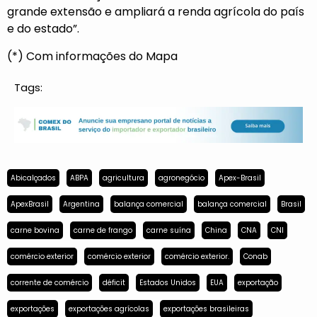
grande extensão e ampliará a renda agrícola do país
e do estado”.
(*) Com informações do Mapa
Tags:
Abicalçados
ABPA
agricultura
agronegócio
Apex-Brasil
ApexBrasil
Argentina
balança comercial
balança comercial
Brasil
carne bovina
carne de frango
carne suína
China
CNA
CNI
comércio exterior
comércio exterior
comércio exterior.
Conab
corrente de comércio
déficit
Estados Unidos
EUA
exportação
exportações
exportações agrícolas
exportações brasileiras