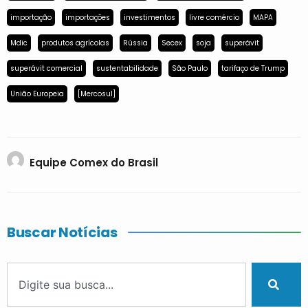
importação
importações
investimentos
livre comércio
MAPA
Mdic
produtos agrícolas
Rússia
Secex
soja
superávit
superávit comercial
sustentabilidade
São Paulo
tarifaço de Trump
União Europeia
[Mercosul]
Equipe Comex do Brasil
Buscar Notícias