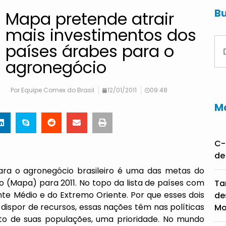
Bu
Mapa pretende atrair
mais investimentos dos
países árabes para o
agronegócio
Por
Equipe Comex do Brasil
12/01/2011
09:48
Ma
C-
de
para o agronegócio brasileiro é uma das metas do
to (Mapa) para 2011. No topo da lista de países com
Ta
nte Médio e do Extremo Oriente. Por que esses dois
de
 dispor de recursos, essas nações têm nas políticas
Mo
nto de suas populações, uma prioridade. No mundo