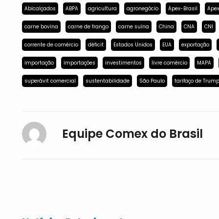
Abicalçados
ABPA
agricultura
agronegócio
Apex-Brasil
Apex
carne bovina
carne de frango
carne suína
China
CNA
CNI
corrente de comércio
déficit
Estados Unidos
EUA
exportação
importação
importações
investimentos
livre comércio
MAPA
superávit comercial
sustentabilidade
São Paulo
tarifaço de Trum
Equipe Comex do Brasil