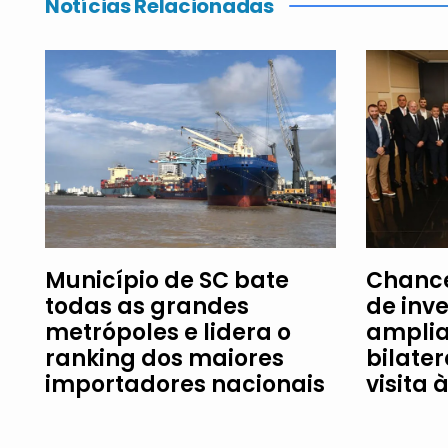
Notícias Relacionadas
Município de SC bate
Chance
todas as grandes
de inv
metrópoles e lidera o
amplia
ranking dos maiores
bilater
importadores nacionais
visita 