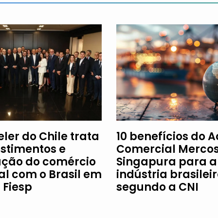
ler do Chile trata
10 benefícios do 
estimentos e
Comercial Mercos
ção do comércio
Singapura para a
al com o Brasil em
indústria brasileir
à Fiesp
segundo a CNI