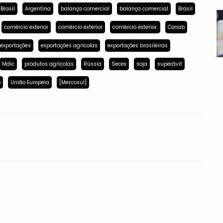
Brasil
Argentina
balança comercial
balança comercial
Brasil
comércio exterior
comércio exterior
comércio exterior.
Conab
exportações
exportações agrícolas
exportações brasileiras
Mdic
produtos agrícolas
Rússia
Secex
soja
superávit
p
União Europeia
[Mercosul]