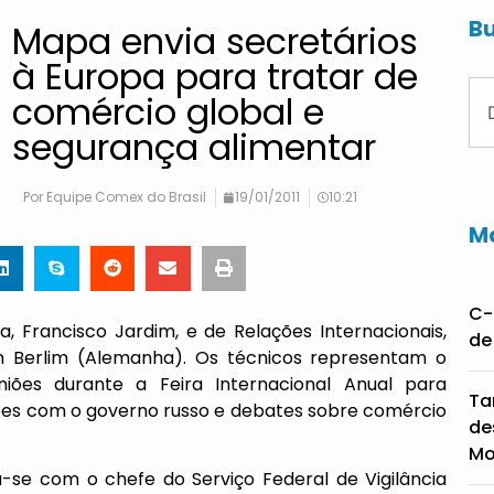
Bu
Mapa envia secretários
à Europa para tratar de
comércio global e
segurança alimentar
Por
Equipe Comex do Brasil
19/01/2011
10:21
Ma
C-
, Francisco Jardim, e de Relações Internacionais,
de
m Berlim (Alemanha). Os técnicos representam o
niões durante a Feira Internacional Anual para
Ta
iões com o governo russo e debates sobre comércio
de
Mo
ra-se com o chefe do Serviço Federal de Vigilância