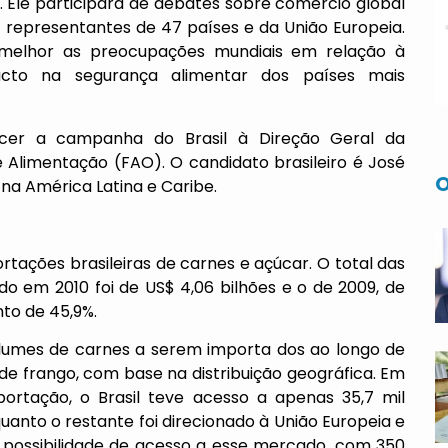
2. Ele participará de debates sobre comércio global
 representantes de 47 países e da União Europeia.
melhor as preocupações mundiais em relação à
pacto na segurança alimentar dos países mais
lecer a campanha do Brasil à Direção Geral da
 Alimentação (FAO). O candidato brasileiro é José
O
 na América Latina e Caribe.
rtações brasileiras de carnes e açúcar. O total das
o em 2010 foi de US$ 4,06 bilhões e o de 2009, de
nto de 45,9%.
olumes de carnes a serem importa dos ao longo de
a de frango, com base na distribuição geográfica. Em
portação, o Brasil teve acesso a apenas 35,7 mil
uanto o restante foi direcionado à União Europeia e
or possibilidade de acesso a esse mercado, com 350