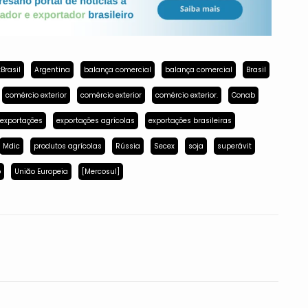
Brasil
Argentina
balança comercial
balança comercial
Brasil
comércio exterior
comércio exterior
comércio exterior.
Conab
exportações
exportações agrícolas
exportações brasileiras
Mdic
produtos agrícolas
Rússia
Secex
soja
superávit
p
União Europeia
[Mercosul]