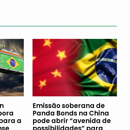
an
Emissão soberana de
bora
Panda Bonds na China
 para a
pode abrir “avenida de
nse
possibilidades” para