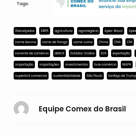
Tags:
Abicalçados
ABPA
agricultura
agronegócio
Apex-Brasil
Apex
carne bovina
carne de frango
carne suína
China
CNA
CNI
corrente de comércio
déficit
Estados Unidos
EUA
exportação
importação
importações
investimentos
livre comércio
MAPA
superávit comercial
sustentabilidade
São Paulo
tarifaço de Trum
Equipe Comex do Brasil