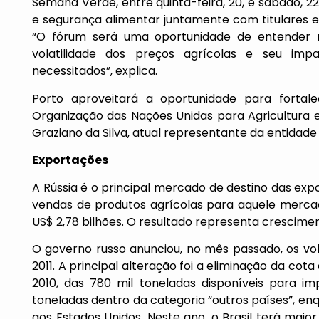
Semana Verde, entre quinta-feira, 20, e sábado, 2
e segurança alimentar juntamente com titulares e
“O fórum será uma oportunidade de entender 
volatilidade dos preços agrícolas e seu im
necessitados”, explica.
Porto aproveitará a oportunidade para forta
Organização das Nações Unidas para Agricultura e
Graziano da Silva, atual representante da entidade
Exportações
A Rússia é o principal mercado de destino das expo
vendas de produtos agrícolas para aquele mercad
US$ 2,78 bilhões. O resultado representa crescime
O governo russo anunciou, no mês passado, os v
2011. A principal alteração foi a eliminação da cot
2010, das 780 mil toneladas disponíveis para im
toneladas dentro da categoria “outros países”, enq
aos Estados Unidos. Neste ano, o Brasil terá mai