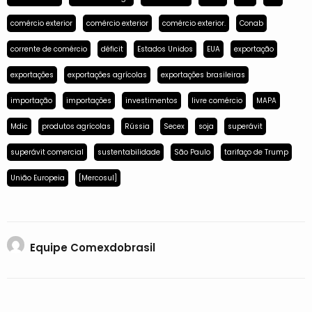
comércio exterior
comércio exterior
comércio exterior.
Conab
corrente de comércio
déficit
Estados Unidos
EUA
exportação
exportações
exportações agrícolas
exportações brasileiras
importação
importações
investimentos
livre comércio
MAPA
Mdic
produtos agrícolas
Rússia
Secex
soja
superávit
superávit comercial
sustentabilidade
São Paulo
tarifaço de Trump
União Europeia
[Mercosul]
Equipe Comexdobrasil