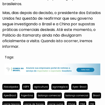
brasileiros.
Mas, dias depois da decisão, o presidente dos Estados
Unidos fez questão de reafirmar que seu governo
segue investigando o Brasil e a China por supostas
práticas comerciais desleais. Até este momento, o
Palácio do Itamaraty ainda não divulgaram
oficialmente a visita. Quando isto ocorrer, iremos
informar.
Tags:
Abicalçados
ABPA
agricultura
agronegócio
Apex-Brasil
ApexBrasil
Argentina
balança comercial
balança comercial
Brasil
carne bovina
carne de frango
carne suína
China
CNA
CNI