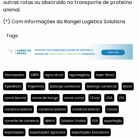
outras rotas ou absorvido no transporte de proteína
animal.
(*) Com informações da Rangel Logistics Solutions
Tags:
Abicalçados
ABPA
agricultura
agronegócio
Apex-Brasil
ApexBrasil
Argentina
balança comercial
balança comercial
Brasil
carne bovina
carne de frango
carne suína
China
CNA
CNI
comércio exterior
comércio exterior
comércio exterior.
Conab
corrente de comércio
déficit
Estados Unidos
EUA
exportação
exportações
exportações agrícolas
exportações brasileiras