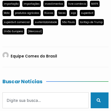
importação
importações
investimentos
livre comércio
MAPA
Mdic
produtos agrícolas
Rússia
Secex
soja
superávit
superávit comercial
sustentabilidade
São Paulo
tarifaço de Trump
União Europeia
[Mercosul]
Equipe Comex do Brasil
Buscar Notícias