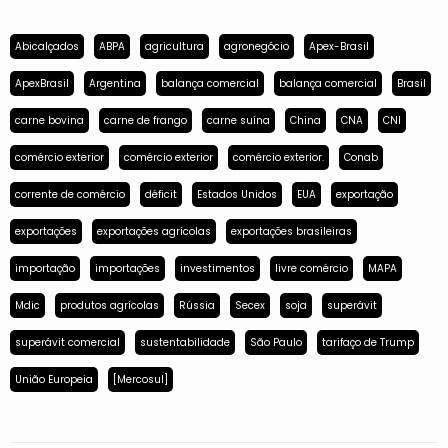
Abicalçados
ABPA
agricultura
agronegócio
Apex-Brasil
ApexBrasil
Argentina
balança comercial
balança comercial
Brasil
carne bovina
carne de frango
carne suína
China
CNA
CNI
comércio exterior
comércio exterior
comércio exterior.
Conab
corrente de comércio
déficit
Estados Unidos
EUA
exportação
exportações
exportações agrícolas
exportações brasileiras
importação
importações
investimentos
livre comércio
MAPA
Mdic
produtos agrícolas
Rússia
Secex
soja
superávit
superávit comercial
sustentabilidade
São Paulo
tarifaço de Trump
União Europeia
[Mercosul]