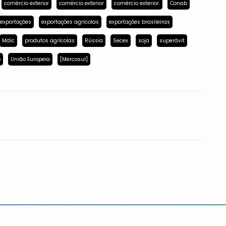
comércio exterior
comércio exterior
comércio exterior.
Conab
exportações
exportações agrícolas
exportações brasileiras
Mdic
produtos agrícolas
Rússia
Secex
soja
superávit
p
União Europeia
[Mercosul]