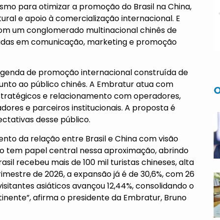
smo para otimizar a promoção do Brasil na China,
ral e apoio à comercialização internacional. E
 com um conglomerado multinacional chinês de
zadas em comunicação, marketing e promoção
 agenda de promoção internacional construída de
junto ao público chinês. A Embratur atua com
O
estratégicos e relacionamento com operadores,
ores e parceiros institucionais. A proposta é
ectativas desse público.
ento da relação entre Brasil e China com visão
mo tem papel central nessa aproximação, abrindo
sil recebeu mais de 100 mil turistas chineses, alta
rimestre de 2026, a expansão já é de 30,6%, com 26
isitantes asiáticos avançou 12,44%, consolidando o
tinente”, afirma o presidente da Embratur, Bruno