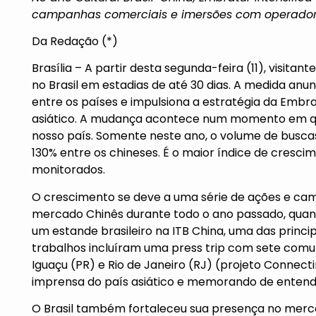
campanhas comerciais e imersões com operadore
Da Redação (*)
Brasília – A partir desta segunda-feira (11), visita
no Brasil em estadias de até 30 dias. A medida anu
entre os países e impulsiona a estratégia da Embr
asiático. A mudança acontece num momento em que
nosso país. Somente neste ano, o volume de buscas
130% entre os chineses. É o maior índice de cresc
monitorados.
O crescimento se deve a uma série de ações e camp
mercado Chinês durante todo o ano passado, qua
um estande brasileiro na ITB China, uma das principa
trabalhos incluíram uma press trip com sete comun
Iguaçu (PR) e Rio de Janeiro (RJ) (projeto Connecti
imprensa do país asiático e memorando de entend
O Brasil também fortaleceu sua presença no merc