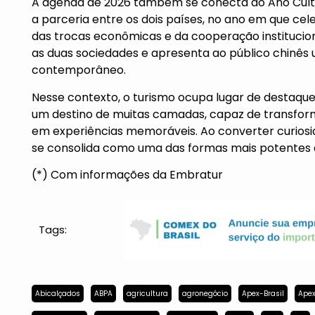
A agenda de 2026 também se conecta ao Ano Cultu
a parceria entre os dois países, no ano em que ce
das trocas econômicas e da cooperação institucion
as duas sociedades e apresenta ao público chinês um 
contemporâneo.
Nesse contexto, o turismo ocupa lugar de destaque.
um destino de muitas camadas, capaz de transform
em experiências memoráveis. Ao converter curiosi
se consolida como uma das formas mais potentes de
(*) Com informações da Embratur
Tags:
Abicalçados
ABPA
agricultura
agronegócio
Apex-Brasil
Apex