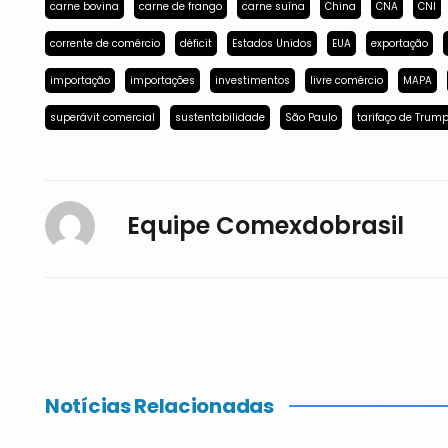
carne bovina
carne de frango
carne suína
China
CNA
CNI
corrente de comércio
déficit
Estados Unidos
EUA
exportação
importação
importações
investimentos
livre comércio
MAPA
superávit comercial
sustentabilidade
São Paulo
tarifaço de Trum
Equipe Comexdobrasil
Notícias Relacionadas