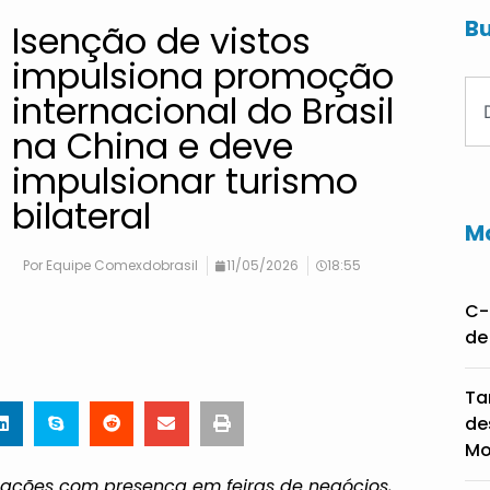
Bu
Isenção de vistos
impulsiona promoção
internacional do Brasil
na China e deve
impulsionar turismo
bilateral
Ma
Por
Equipe Comexdobrasil
11/05/2026
18:55
C-
de
Ta
de
Mo
ca ações com presença em feiras de negócios,