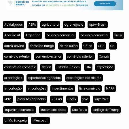
Abicalçados
ABPA
agricultura
agronegócio
Apex-Brasil
ApexBrasil
Argentina
balança comercial
balança comercial
Brasil
carne bovina
carne de frango
carne suína
China
CNA
CNI
comércio exterior
comércio exterior
comércio exterior.
Conab
corrente de comércio
déficit
Estados Unidos
EUA
exportação
exportações
exportações agrícolas
exportações brasileiras
importação
importações
investimentos
livre comércio
MAPA
Mdic
produtos agrícolas
Rússia
Secex
soja
superávit
superávit comercial
sustentabilidade
São Paulo
tarifaço de Trump
União Europeia
[Mercosul]