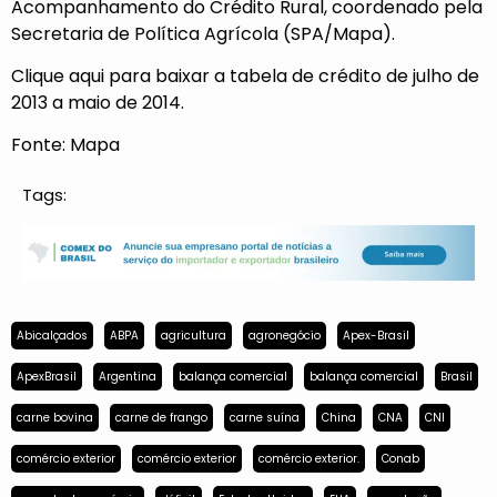
Acompanhamento do Crédito Rural, coordenado pela
Secretaria de Política Agrícola (SPA/Mapa).
Clique
aqui
para baixar a tabela de crédito de julho de
2013 a maio de 2014.
Fonte: Mapa
Tags:
Abicalçados
ABPA
agricultura
agronegócio
Apex-Brasil
ApexBrasil
Argentina
balança comercial
balança comercial
Brasil
carne bovina
carne de frango
carne suína
China
CNA
CNI
comércio exterior
comércio exterior
comércio exterior.
Conab