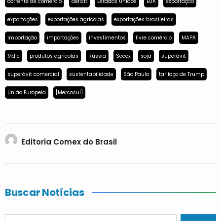
corrente de comércio
déficit
Estados Unidos
EUA
exportação
exportações
exportações agrícolas
exportações brasileiras
importação
importações
investimentos
livre comércio
MAPA
Mdic
produtos agrícolas
Rússia
Secex
soja
superávit
superávit comercial
sustentabilidade
São Paulo
tarifaço de Trump
União Europeia
[Mercosul]
Editoria Comex do Brasil
Buscar Notícias