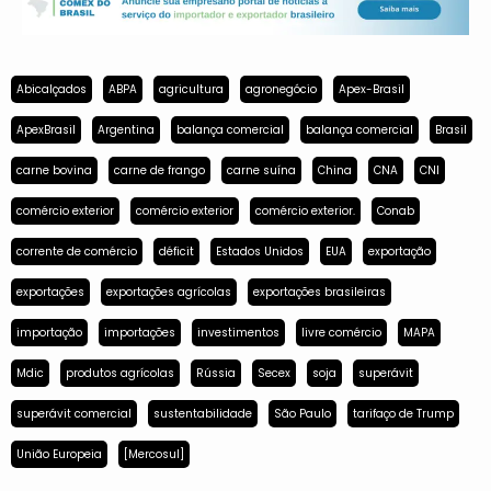
Abicalçados
ABPA
agricultura
agronegócio
Apex-Brasil
ApexBrasil
Argentina
balança comercial
balança comercial
Brasil
carne bovina
carne de frango
carne suína
China
CNA
CNI
comércio exterior
comércio exterior
comércio exterior.
Conab
corrente de comércio
déficit
Estados Unidos
EUA
exportação
exportações
exportações agrícolas
exportações brasileiras
importação
importações
investimentos
livre comércio
MAPA
Mdic
produtos agrícolas
Rússia
Secex
soja
superávit
superávit comercial
sustentabilidade
São Paulo
tarifaço de Trump
União Europeia
[Mercosul]