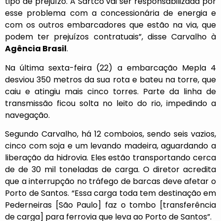
tipo de prejuízo. A Sartco vai ser responsabilizada por
esse problema com a concessionária de energia e
com os outros embarcadores que estão na via, que
podem ter prejuízos contratuais”, disse Carvalho à
Agência Brasil
.
Na última sexta-feira (22) a embarcação Mepla 4
desviou 350 metros da sua rota e bateu na torre, que
caiu e atingiu mais cinco torres. Parte da linha de
transmissão ficou solta no leito do rio, impedindo a
navegação.
Segundo Carvalho, há 12 comboios, sendo seis vazios,
cinco com soja e um levando madeira, aguardando a
liberação da hidrovia. Eles estão transportando cerca
de de 30 mil toneladas de carga. O diretor acredita
que a interrupção no tráfego de barcas deve afetar o
Porto de Santos. “Essa carga toda tem destinação em
Pederneiras [São Paulo] faz o tombo [transferência
de carga] para ferrovia que leva ao Porto de Santos”.