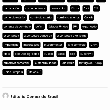
carne bovina
carne de frango
carne suína
China
CNA
CNI
comércio exterior
comércio exterior
comércio exterior.
Conab
corrente de comércio
déficit
Estados Unidos
EUA
exportação
exportações
exportações agrícolas
exportações brasileiras
importação
importações
investimentos
livre comércio
MAPA
Mdic
produtos agrícolas
Rússia
Secex
soja
superávit
superávit comercial
sustentabilidade
São Paulo
tarifaço de Trump
União Europeia
[Mercosul]
Editoria Comex do Brasil