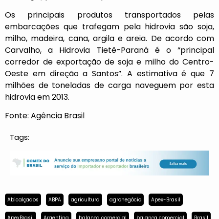
Os principais produtos transportados pelas
embarcações que trafegam pela hidrovia são soja,
milho, madeira, cana, argila e areia. De acordo com
Carvalho, a Hidrovia Tietê-Paraná é o “principal
corredor de exportação de soja e milho do Centro-
Oeste em direção a Santos”. A estimativa é que 7
milhões de toneladas de carga naveguem por esta
hidrovia em 2013.
Fonte: Agência Brasil
Tags:
Abicalçados
ABPA
agricultura
agronegócio
Apex-Brasil
ApexBrasil
Argentina
balança comercial
balança comercial
Brasil