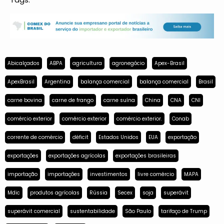
Abicalçados
ABPA
agricultura
agronegócio
Apex-Brasil
ApexBrasil
Argentina
balança comercial
balança comercial
Brasil
carne bovina
carne de frango
carne suína
China
CNA
CNI
comércio exterior
comércio exterior
comércio exterior.
Conab
corrente de comércio
déficit
Estados Unidos
EUA
exportação
exportações
exportações agrícolas
exportações brasileiras
importação
importações
investimentos
livre comércio
MAPA
Mdic
produtos agrícolas
Rússia
Secex
soja
superávit
superávit comercial
sustentabilidade
São Paulo
tarifaço de Trump