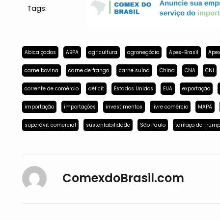
Tags:
Abicalçados
ABPA
agricultura
agronegócio
Apex-Brasil
Apex
carne bovina
carne de frango
carne suína
China
CNA
CNI
corrente de comércio
déficit
Estados Unidos
EUA
exportação
importação
importações
investimentos
livre comércio
MAPA
superávit comercial
sustentabilidade
São Paulo
tarifaço de Trum
ComexdoBrasil.com