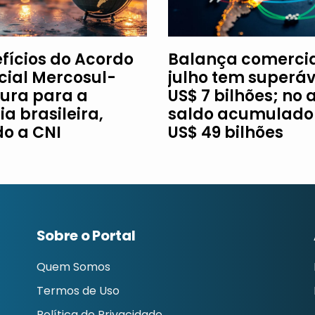
efícios do Acordo
Balança comercia
ial Mercosul-
julho tem superáv
ura para a
US$ 7 bilhões; no 
ia brasileira,
saldo acumulado 
o a CNI
US$ 49 bilhões
Sobre o Portal
Quem Somos
Termos de Uso
Política de Privacidade