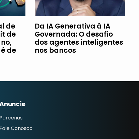
l de
Da IA Generativa à IA
it de
Governada: O desafio
ano,
dos agentes inteligentes
é de
nos bancos
Anuncie
Parcerias
Fale Conosco