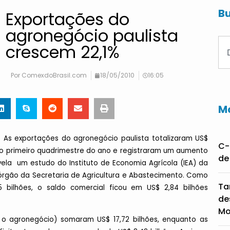
Bu
Exportações do
agronegócio paulista
crescem 22,1%
Por
ComexdoBrasil.com
18/05/2010
16:05
Ma
 As exportações do agronegócio paulista totalizaram US$
C-
 no primeiro quadrimestre do ano e registraram um aumento
de
vela um estudo do Instituto de Economia Agrícola (IEA) da
 órgão da Secretaria de Agricultura e Abastecimento. Como
Ta
 bilhões, o saldo comercial ficou em US$ 2,84 bilhões
de
Mo
o o agronegócio) somaram US$ 17,72 bilhões, enquanto as