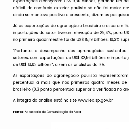
exportações alcançaram US$ 9,30 bilhões, gerando um déf
déficit do comércio exterior paulista só não foi maior 
ainda se manteve positivo e crescente, dizem os pesquisa
Já as exportações do agronegócio brasileiro cresceram 15,5
importações do setor tiveram elevação de 29,4%, para US$
no primeiro quadrimestre foi de US$ 15,19 bilhões, 10,3% s
“Portanto, o desempenho dos agronegócios sustentou 
setores, com exportações de US$ 32,56 bilhões e importaç
de US$ 13,02 bilhões”, dizem os analistas do IEA.
As exportações do agronegócio paulista representaram 
percentual a mais que nos primeiros quatro meses de 
brasileiro (0,3 ponto percentual superior à verificada no an
A íntegra da análise está no site
www.iea.sp.gov.br
Fonte
: Assessoria de Comunicação da Apta