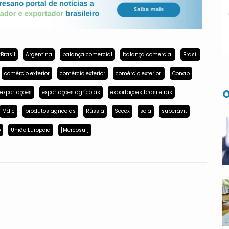
Brasil
Argentina
balança comercial
balança comercial
Brasil
comércio exterior
comércio exterior
comércio exterior.
Conab
O
exportações
exportações agrícolas
exportações brasileiras
Mdic
produtos agrícolas
Rússia
Secex
soja
superávit
p
União Europeia
[Mercosul]