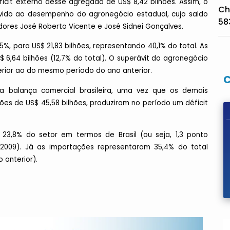
icit externo desse agregado de US$ 8,42 bilhões. Assim, o
Ch
devido ao desempenho do agronegócio estadual, cujo saldo
58
dores José Roberto Vicente e José Sidnei Gonçalves.
%, para US$ 21,83 bilhões, representando 40,1% do total. As
 6,64 bilhões (12,7% do total). O superávit do agronegócio
uperior ao do mesmo período do ano anterior.
a balança comercial brasileira, uma vez que os demais
ões de US$ 45,58 bilhões, produziram no período um déficit
23,8% do setor em termos de Brasil (ou seja, 1,3 ponto
2009). Já as importações representaram 35,4% do total
o anterior).