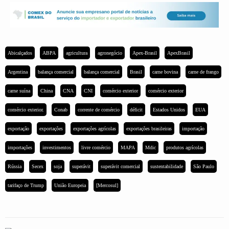
Abicalçados
ABPA
agricultura
agronegócio
Apex-Brasil
ApexBrasil
Argentina
balança comercial
balança comercial
Brasil
carne bovina
carne de frango
carne suína
China
CNA
CNI
comércio exterior
comércio exterior
comércio exterior.
Conab
corrente de comércio
déficit
Estados Unidos
EUA
exportação
exportações
exportações agrícolas
exportações brasileiras
importação
importações
investimentos
livre comércio
MAPA
Mdic
produtos agrícolas
Rússia
Secex
soja
superávit
superávit comercial
sustentabilidade
São Paulo
tarifaço de Trump
União Europeia
[Mercosul]