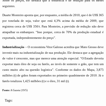
Sobre os preços, ele destaca que a tendência é de redução para os meses
seguintes.
Duarte Monteiro aponta que, por enquanto, a média de 2010, que é de US$ 365
por tonelada de soja, valor que está 4,3% acima da média de 2009, que
registrou cerca de US$ 350/t. Para Monteiro, a previsão de redução não deve
atrapalhar os embarques. “Isso porque, cerca de 70% da produção estadual é
exportada, independentemente do preço”.
Industrialização
– O economista Vitor Galesso acredita que Mato Grosso deve
investir mais na industrialização de sua produção. Ele destaca que a agregação
de valor é crescente, mas que merece uma atenção especial. “O Estado deveria
exportar mais óleo de soja ou farelo, ao invés de somente o grão, que tem um
custo muito alto na questão logística”. Conforme os dados do Mapa, 3,875
milhões (t) de grãos foram exportados no primeiro quadrimestre de 2010. Já o
farelo totalizou 1,425 milhões (t) e o óleo, 31 mil (t).
Fonte:
A Gazeta (19/5)
Tags: