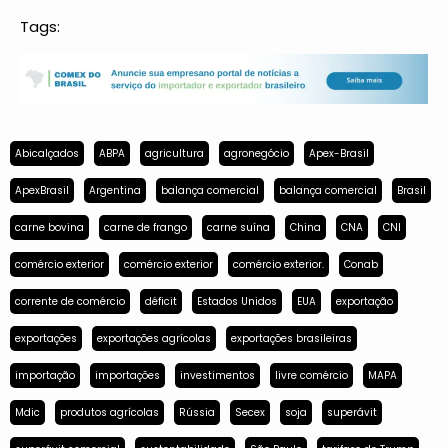
Tags:
Abicalçados
ABPA
agricultura
agronegócio
Apex-Brasil
ApexBrasil
Argentina
balança comercial
balança comercial
Brasil
carne bovina
carne de frango
carne suína
China
CNA
CNI
comércio exterior
comércio exterior
comércio exterior.
Conab
corrente de comércio
déficit
Estados Unidos
EUA
exportação
exportações
exportações agrícolas
exportações brasileiras
importação
importações
investimentos
livre comércio
MAPA
Mdic
produtos agrícolas
Rússia
Secex
soja
superávit