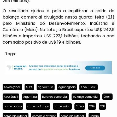
295 milhões).
O resultado ajudou o país a equilibrar o saldo da
balança comercial divulgado nesta quarta-feira (2.1)
pelo Ministério do Desenvolvimento, Indústria e
Comércio (Mdic). No total, o Brasil exportou US$ 242,6
bilhões e importou US$ 223,1 bilhões, fechando o ano
com saldo positivo de US$ 19,4 bilhões.
Tags:
Abicalçados
ABPA
agricultura
agronegócio
Apex-Brasil
ApexBrasil
Argentina
balança comercial
balança comercial
Brasil
carne bovina
carne de frango
carne suína
China
CNA
CNI
comércio exterior
comércio exterior
comércio exterior.
Conab