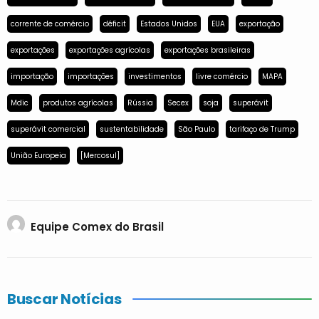
corrente de comércio
déficit
Estados Unidos
EUA
exportação
exportações
exportações agrícolas
exportações brasileiras
importação
importações
investimentos
livre comércio
MAPA
Mdic
produtos agrícolas
Rússia
Secex
soja
superávit
superávit comercial
sustentabilidade
São Paulo
tarifaço de Trump
União Europeia
[Mercosul]
Equipe Comex do Brasil
Buscar Notícias