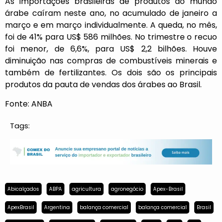
As importações brasileiras de produtos do mundo
árabe caíram neste ano, no acumulado de janeiro a
março e em março individualmente. A queda, no mês,
foi de 41% para US$ 586 milhões. No trimestre o recuo
foi menor, de 6,6%, para US$ 2,2 bilhões. Houve
diminuição nas compras de combustíveis minerais e
também de fertilizantes. Os dois são os principais
produtos da pauta de vendas dos árabes ao Brasil.
Fonte: ANBA
Tags:
Abicalçados
ABPA
agricultura
agronegócio
Apex-Brasil
ApexBrasil
Argentina
balança comercial
balança comercial
Brasil