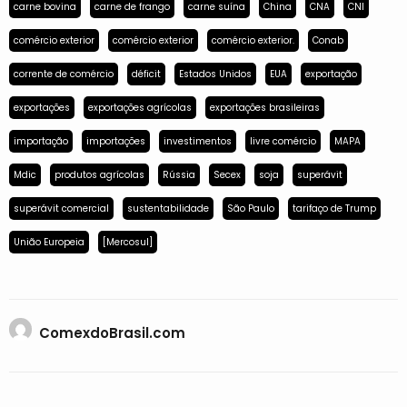
carne bovina
carne de frango
carne suína
China
CNA
CNI
comércio exterior
comércio exterior
comércio exterior.
Conab
corrente de comércio
déficit
Estados Unidos
EUA
exportação
exportações
exportações agrícolas
exportações brasileiras
importação
importações
investimentos
livre comércio
MAPA
Mdic
produtos agrícolas
Rússia
Secex
soja
superávit
superávit comercial
sustentabilidade
São Paulo
tarifaço de Trump
União Europeia
[Mercosul]
ComexdoBrasil.com