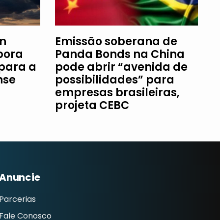
an
Emissão soberana de
bora
Panda Bonds na China
 para a
pode abrir “avenida de
nse
possibilidades” para
empresas brasileiras,
projeta CEBC
Anuncie
Parcerias
Fale Conosco