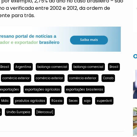
por exemplo, 2,75% ao ano no caso brasileiro – são
o a verificada entre 2002 e 2012, da ordem de
ente para trás.
O
Brasil
Argentina
balança comercial
balança comercial
Brasil
comércio exterior
comércio exterior
comércio exterior.
Conab
exportações
exportações agrícolas
exportações brasileiras
Mdic
produtos agrícolas
Rússia
Secex
soja
superávit
p
União Europeia
[Mercosul]