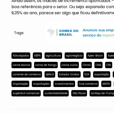
Ainda assim, os índices de incremento apontados – 
boa referência para o setor. Ou seja: expansão com
9,35% ao ano, parece ser algo que ficou definitivam
Tags:
Abicalçados
ABPA
agricultura
agronegócio
Apex-Brasil
Apex
carne bovina
carne de frango
carne suína
China
CNA
CNI
corrente de comércio
déficit
Estados Unidos
EUA
exportação
importação
importações
investimentos
livre comércio
MAPA
superávit comercial
sustentabilidade
São Paulo
tarifaço de Trum