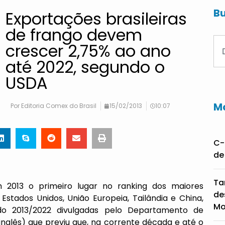
Bu
Exportações brasileiras
de frango devem
crescer 2,75% ao ano
até 2022, segundo o
USDA
Ma
Por
Editoria Comex do Brasil
15/02/2013
10:07
C-
de
Ta
2013 o primeiro lugar no ranking dos maiores
de
stados Unidos, União Europeia, Tailândia e China,
Mo
do 2013/2022 divulgadas pelo Departamento de
inglês) que previu que, na corrente década e até o