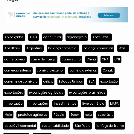
Abicalçados
ABPA
agricultura
agronegócio
Apex-Brasil
ApexBrasil
Argentina
balança comercial
balança comercial
Brasil
carne bovina
carne de frango
carne suína
China
CNA
CNI
comércio exterior
comércio exterior
comércio exterior.
Conab
corrente de comércio
déficit
Estados Unidos
EUA
exportação
exportações
exportações agrícolas
exportações brasileiras
importação
importações
investimentos
livre comércio
MAPA
Mdic
produtos agrícolas
Rússia
Secex
soja
superávit
superávit comercial
sustentabilidade
São Paulo
tarifaço de Trump