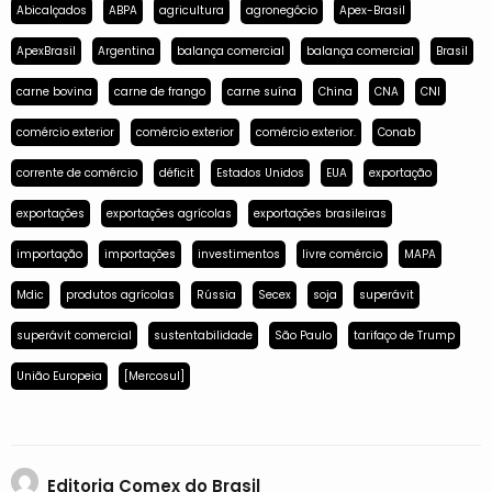
Abicalçados
ABPA
agricultura
agronegócio
Apex-Brasil
ApexBrasil
Argentina
balança comercial
balança comercial
Brasil
carne bovina
carne de frango
carne suína
China
CNA
CNI
comércio exterior
comércio exterior
comércio exterior.
Conab
corrente de comércio
déficit
Estados Unidos
EUA
exportação
exportações
exportações agrícolas
exportações brasileiras
importação
importações
investimentos
livre comércio
MAPA
Mdic
produtos agrícolas
Rússia
Secex
soja
superávit
superávit comercial
sustentabilidade
São Paulo
tarifaço de Trump
União Europeia
[Mercosul]
Editoria Comex do Brasil