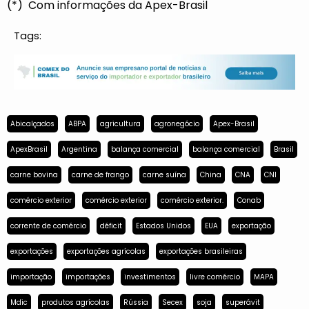
(*) Com informações da Apex-Brasil
Tags:
Abicalçados
ABPA
agricultura
agronegócio
Apex-Brasil
ApexBrasil
Argentina
balança comercial
balança comercial
Brasil
carne bovina
carne de frango
carne suína
China
CNA
CNI
comércio exterior
comércio exterior
comércio exterior.
Conab
corrente de comércio
déficit
Estados Unidos
EUA
exportação
exportações
exportações agrícolas
exportações brasileiras
importação
importações
investimentos
livre comércio
MAPA
Mdic
produtos agrícolas
Rússia
Secex
soja
superávit