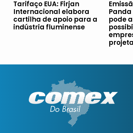
Tarifaço EUA: Firjan
Emissã
Internacional elabora
Panda 
cartilha de apoio para a
pode a
indústria fluminense
possib
empres
projet