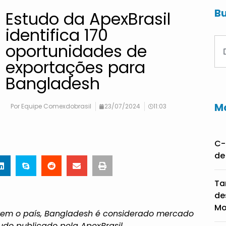
Bu
Estudo da ApexBrasil
identifica 170
oportunidades de
exportações para
Bangladesh
Ma
Por
Equipe Comexdobrasil
23/07/2024
11:03
C-
de
Ta
de
Mo
olvem o país, Bangladesh é considerado mercado
do publicado pela ApexBrasil,