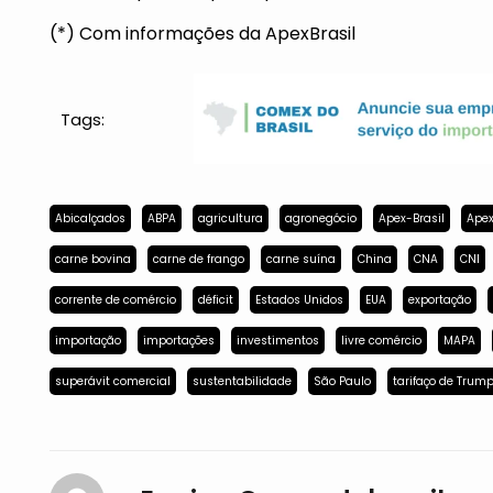
(*) Com informações da ApexBrasil
Tags:
Abicalçados
ABPA
agricultura
agronegócio
Apex-Brasil
Apex
carne bovina
carne de frango
carne suína
China
CNA
CNI
corrente de comércio
déficit
Estados Unidos
EUA
exportação
importação
importações
investimentos
livre comércio
MAPA
superávit comercial
sustentabilidade
São Paulo
tarifaço de Trum