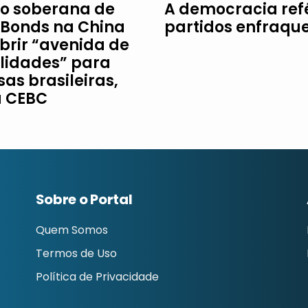
o soberana de
A democracia re
Bonds na China
partidos enfraqu
brir “avenida de
ilidades” para
as brasileiras,
a CEBC
Sobre o Portal
Quem Somos
Termos de Uso
Política de Privacidade