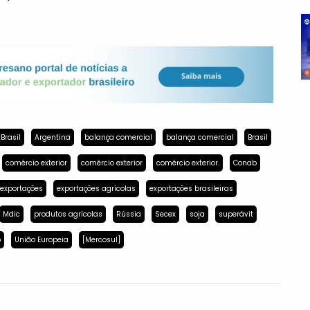
Brasil
Argentina
balança comercial
balança comercial
Brasil
comércio exterior
comércio exterior
comércio exterior.
Conab
exportações
exportações agrícolas
exportações brasileiras
Mdic
produtos agrícolas
Rússia
Secex
soja
superávit
p
União Europeia
[Mercosul]