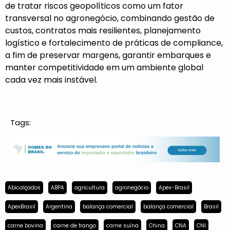
de tratar riscos geopolíticos como um fator
transversal no agronegócio, combinando gestão de
custos, contratos mais resilientes, planejamento
logístico e fortalecimento de práticas de compliance,
a fim de preservar margens, garantir embarques e
manter competitividade em um ambiente global
cada vez mais instável.
Tags:
Abicalçados
ABPA
agricultura
agronegócio
Apex-Brasil
ApexBrasil
Argentina
balança comercial
balança comercial
Brasil
carne bovina
carne de frango
carne suína
China
CNA
CNI