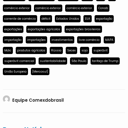
comércio exterior
comércio exterior
comércio exterior.
Conab
corrente de comércio
déficit
Estados Unidos
EUA
exportação
exportações
exportações agrícolas
exportações brasileiras
importação
importações
investimentos
livre comércio
MAPA
Mdic
produtos agrícolas
Rússia
Secex
soja
superávit
superávit comercial
sustentabilidade
São Paulo
tarifaço de Trump
União Europeia
[Mercosul]
Equipe Comexdobrasil