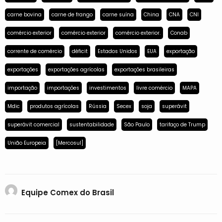
carne bovina
carne de frango
carne suína
China
CNA
CNI
comércio exterior
comércio exterior
comércio exterior.
Conab
corrente de comércio
déficit
Estados Unidos
EUA
exportação
exportações
exportações agrícolas
exportações brasileiras
importação
importações
investimentos
livre comércio
MAPA
Mdic
produtos agrícolas
Rússia
Secex
soja
superávit
superávit comercial
sustentabilidade
São Paulo
tarifaço de Trump
União Europeia
[Mercosul]
Equipe Comex do Brasil