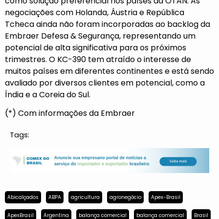
como solução preferencial nos países da OTAN. As
negociações com Holanda, Áustria e República
Tcheca ainda não foram incorporadas ao backlog da
Embraer Defesa & Segurança, representando um
potencial de alta significativa para os próximos
trimestres. O KC-390 tem atraído o interesse de
muitos países em diferentes continentes e está sendo
avaliado por diversos clientes em potencial, como a
Índia e a Coreia do Sul.
(*) Com informações da Embraer
Tags:
Abicalçados
ABPA
agricultura
agronegócio
Apex-Brasil
ApexBrasil
Argentina
balança comercial
balança comercial
Brasil