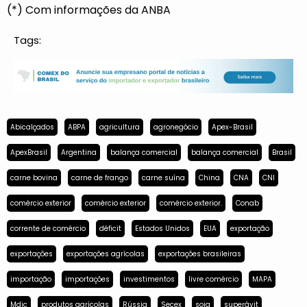
(*) Com informações da ANBA
Tags:
Abicalçados
ABPA
agricultura
agronegócio
Apex-Brasil
ApexBrasil
Argentina
balança comercial
balança comercial
Brasil
carne bovina
carne de frango
carne suína
China
CNA
CNI
comércio exterior
comércio exterior
comércio exterior.
Conab
corrente de comércio
déficit
Estados Unidos
EUA
exportação
exportações
exportações agrícolas
exportações brasileiras
importação
importações
investimentos
livre comércio
MAPA
Mdic
produtos agrícolas
Rússia
Secex
soja
superávit