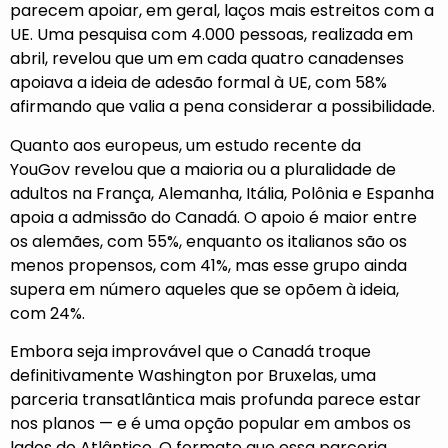
parecem apoiar, em geral, laços mais estreitos com a
UE. Uma
pesquisa com 4.000 pessoas,
realizada em
abril, revelou que um em cada quatro canadenses
apoiava a ideia de adesão formal à UE, com 58%
afirmando que valia a pena considerar a possibilidade.
Quanto aos europeus, um
estudo recente da
YouGov
revelou que a maioria ou a pluralidade de
adultos na França, Alemanha, Itália, Polônia e Espanha
apoia a admissão do Canadá. O apoio é maior entre
os alemães, com 55%, enquanto os italianos são os
menos propensos, com 41%, mas esse grupo ainda
supera em número aqueles que se opõem à ideia,
com 24%.
Embora seja improvável que o Canadá troque
definitivamente Washington por Bruxelas, uma
parceria transatlântica mais profunda parece estar
nos planos — e é uma opção popular em ambos os
lados do Atlântico. O formato que essa parceria