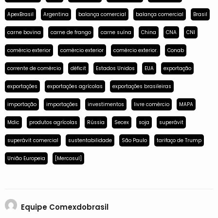
ApexBrasil
Argentina
balança comercial
balança comercial
Brasil
carne bovina
carne de frango
carne suína
China
CNA
CNI
comércio exterior
comércio exterior
comércio exterior.
Conab
corrente de comércio
déficit
Estados Unidos
EUA
exportação
exportações
exportações agrícolas
exportações brasileiras
importação
importações
investimentos
livre comércio
MAPA
Mdic
produtos agrícolas
Rússia
Secex
soja
superávit
superávit comercial
sustentabilidade
São Paulo
tarifaço de Trump
União Europeia
[Mercosul]
Equipe Comexdobrasil