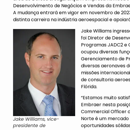
Desenvolvimento de Negócios e Vendas da Embraer
A mudança entrará em vigor em novembro de 2023.
distinta carreira na indústria aeroespacial e apoia
Jake Williams ingres
foi Diretor de Desenv
Programas JADC2 e C4
ocupou diversas fun
Gerenciamento de Pr
diversas aeronaves de 
missões internacion
de consultoria aeroe
Flórida.
“Estamos muito satisf
Embraer nesta posição
Commercial Officer 
Norte é um mercado 
Jake Williams, vice-
presidente de
oportunidades sólida