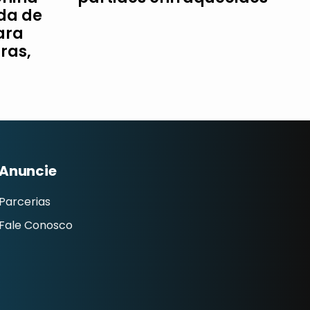
da de
ara
ras,
Anuncie
Parcerias
Fale Conosco