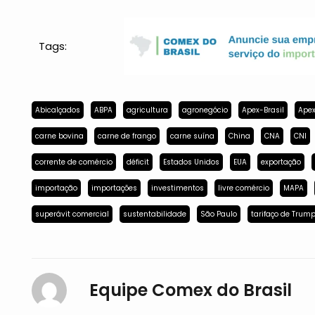
Tags:
Abicalçados
ABPA
agricultura
agronegócio
Apex-Brasil
Apex
carne bovina
carne de frango
carne suína
China
CNA
CNI
corrente de comércio
déficit
Estados Unidos
EUA
exportação
importação
importações
investimentos
livre comércio
MAPA
superávit comercial
sustentabilidade
São Paulo
tarifaço de Trum
Equipe Comex do Brasil