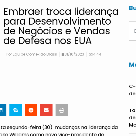
Bu
Embraer troca liderança
para Desenvolvimento
de Negócios e Vendas
de Defesa nos EUA
Por
Equipe Comex do Brasil
31/10/2023
14:44
Ma
C-
de
Ta
de
Mo
sta segunda-feira (30) mudanças na liderança da
ake Williams como novo vice-presidente de