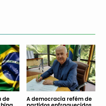
a de
A democracia refém de
China
partidos enfraquecidos