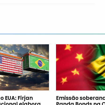
o EUA: Firjan
Emissão soberan
acional elabora
Panda Bonds na 