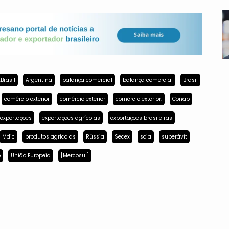
Brasil
Argentina
balança comercial
balança comercial
Brasil
comércio exterior
comércio exterior
comércio exterior.
Conab
exportações
exportações agrícolas
exportações brasileiras
Mdic
produtos agrícolas
Rússia
Secex
soja
superávit
p
União Europeia
[Mercosul]