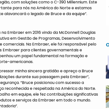
gião, com soluções como o C-390 Millennium. Este
ante para nós na América do Norte e estamos
ke alavancará o legado de Bruce e da equipe”.
u na Embraer em 2016 vindo da McDonnell Douglas
ecutiva em Gestão de Programas, Desenvolvimento
O
 comerciais. Na Embraer, ele foi responsável pelo
s Embraer para clientes governamentais e
mpenhou um papel fundamental na formação e
norte-americanas.
ressar minha sincera gratidão e apreço a Bruce
alizações durante sua passagem pela Embraer”,
Segurança. “Bruce posicionou com sucesso a
 reconhecida e respeitada na América do Norte.
lho em equipe, ele fez contribuições significativas
utos e serviços da Embraer em todo o mundo.
tadoria”.