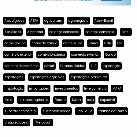
Abicalçados
ABPA
agricultura
agronegócio
Apex-Brasil
ApexBrasil
Argentina
balança comercial
balança comercial
Brasil
carne bovina
carne de frango
carne suína
China
CNA
CNI
comércio exterior
comércio exterior
comércio exterior.
Conab
corrente de comércio
déficit
Estados Unidos
EUA
exportação
exportações
exportações agrícolas
exportações brasileiras
importação
importações
investimentos
livre comércio
MAPA
Mdic
produtos agrícolas
Rússia
Secex
soja
superávit
superávit comercial
sustentabilidade
São Paulo
tarifaço de Trump
União Europeia
[Mercosul]