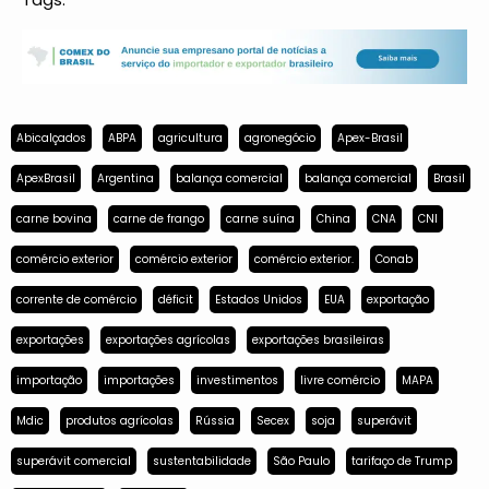
Abicalçados
ABPA
agricultura
agronegócio
Apex-Brasil
ApexBrasil
Argentina
balança comercial
balança comercial
Brasil
carne bovina
carne de frango
carne suína
China
CNA
CNI
comércio exterior
comércio exterior
comércio exterior.
Conab
corrente de comércio
déficit
Estados Unidos
EUA
exportação
exportações
exportações agrícolas
exportações brasileiras
importação
importações
investimentos
livre comércio
MAPA
Mdic
produtos agrícolas
Rússia
Secex
soja
superávit
superávit comercial
sustentabilidade
São Paulo
tarifaço de Trump