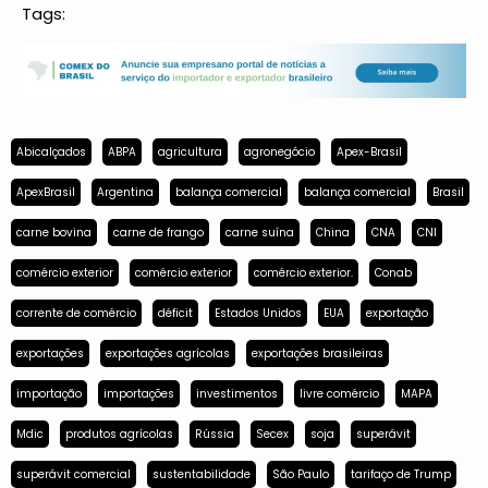
Tags:
Abicalçados
ABPA
agricultura
agronegócio
Apex-Brasil
ApexBrasil
Argentina
balança comercial
balança comercial
Brasil
carne bovina
carne de frango
carne suína
China
CNA
CNI
comércio exterior
comércio exterior
comércio exterior.
Conab
corrente de comércio
déficit
Estados Unidos
EUA
exportação
exportações
exportações agrícolas
exportações brasileiras
importação
importações
investimentos
livre comércio
MAPA
Mdic
produtos agrícolas
Rússia
Secex
soja
superávit
superávit comercial
sustentabilidade
São Paulo
tarifaço de Trump