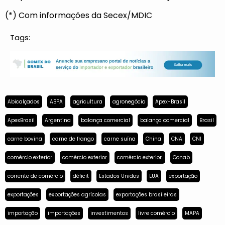
(*) Com informações da Secex/MDIC
Tags:
Abicalçados
ABPA
agricultura
agronegócio
Apex-Brasil
ApexBrasil
Argentina
balança comercial
balança comercial
Brasil
carne bovina
carne de frango
carne suína
China
CNA
CNI
comércio exterior
comércio exterior
comércio exterior.
Conab
corrente de comércio
déficit
Estados Unidos
EUA
exportação
exportações
exportações agrícolas
exportações brasileiras
importação
importações
investimentos
livre comércio
MAPA