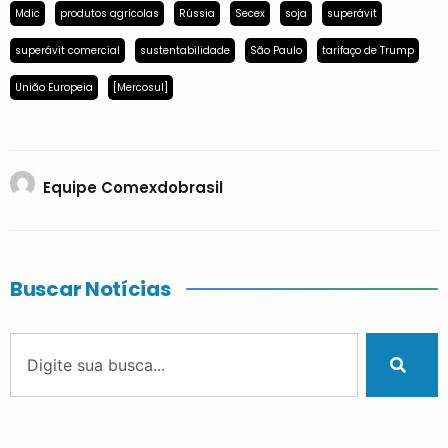
Mdic
produtos agrícolas
Rússia
Secex
soja
superávit
superávit comercial
sustentabilidade
São Paulo
tarifaço de Trump
União Europeia
[Mercosul]
Equipe Comexdobrasil
Buscar Notícias