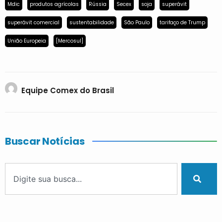
Mdic
produtos agrícolas
Rússia
Secex
soja
superávit
superávit comercial
sustentabilidade
São Paulo
tarifaço de Trump
União Europeia
[Mercosul]
Equipe Comex do Brasil
Buscar Notícias