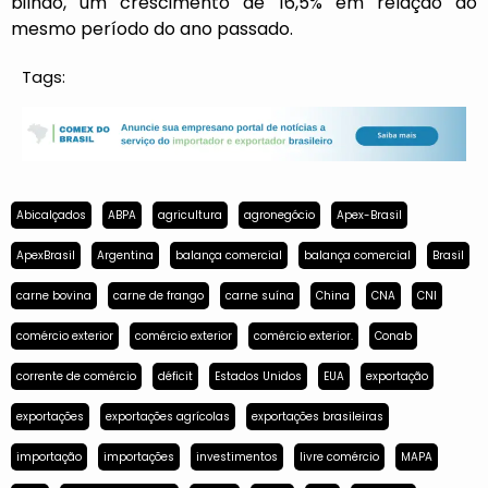
bilhão, um crescimento de 16,5% em relação ao
mesmo período do ano passado.
Tags:
Abicalçados
ABPA
agricultura
agronegócio
Apex-Brasil
ApexBrasil
Argentina
balança comercial
balança comercial
Brasil
carne bovina
carne de frango
carne suína
China
CNA
CNI
comércio exterior
comércio exterior
comércio exterior.
Conab
corrente de comércio
déficit
Estados Unidos
EUA
exportação
exportações
exportações agrícolas
exportações brasileiras
importação
importações
investimentos
livre comércio
MAPA