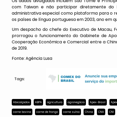
Os dados divulgados incluem São Tomé e Príncip
com Taiwan e não participar diretamente do 
administrativa especial como plataforma para o
os países de língua portuguesa em 2003, ano em q
Um despacho do chefe do Executivo de Macau, Fer
prorrogou o funcionamento do Gabinete de Apo
Cooperação Econômica e Comercial entre a China
de 2019.
Fonte: Agência Lusa
Tags:
Abicalçados
ABPA
agricultura
agronegócio
Apex-Brasil
Apex
carne bovina
carne de frango
carne suína
China
CNA
CNI