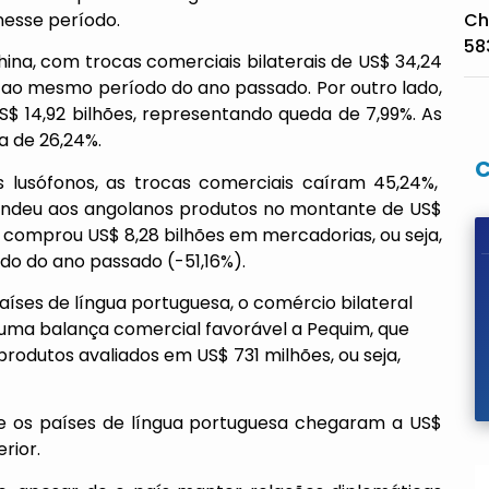
nesse período.
Ch
58
ina, com trocas comerciais bilaterais de US$ 34,24
o ao mesmo período do ano passado. Por outro lado,
S$ 14,92 bilhões, representando queda de 7,99%. As
a de 26,24%.
 lusófonos, as trocas comerciais caíram 45,24%,
 vendeu aos angolanos produtos no montante de US$
, comprou US$ 8,28 bilhões em mercadorias, ou seja,
 do ano passado (-51,16%).
aíses de língua portuguesa, o comércio bilateral
 uma balança comercial favorável a Pequim, que
rodutos avaliados em US$ 731 milhões, ou seja,
 e os países de língua portuguesa chegaram a US$
rior.