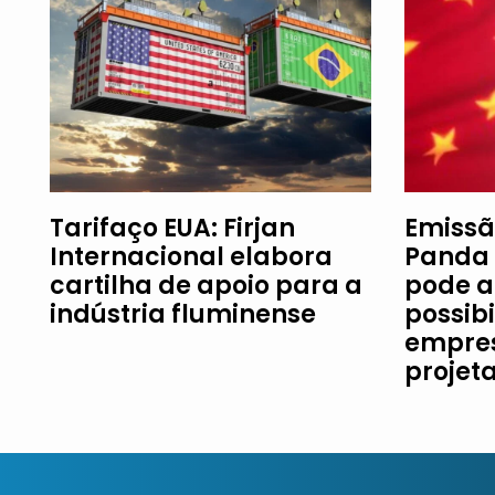
Tarifaço EUA: Firjan
Emissã
Internacional elabora
Panda 
cartilha de apoio para a
pode a
indústria fluminense
possib
empres
projet