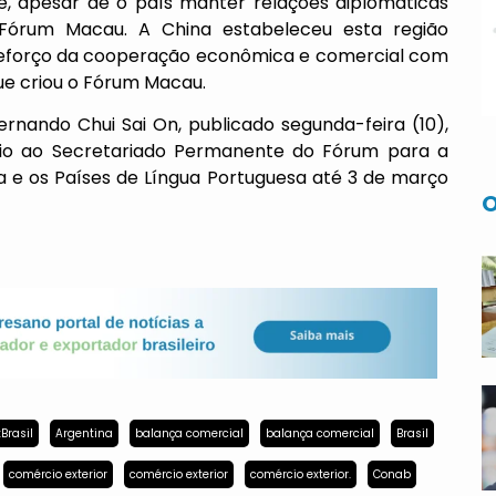
e, apesar de o país manter relações diplomáticas
Fórum Macau. A China estabeleceu esta região
 reforço da cooperação econômica e comercial com
ue criou o Fórum Macau.
nando Chui Sai On, publicado segunda-feira (10),
io ao Secretariado Permanente do Fórum para a
 e os Países de Língua Portuguesa até 3 de março
O
Brasil
Argentina
balança comercial
balança comercial
Brasil
comércio exterior
comércio exterior
comércio exterior.
Conab