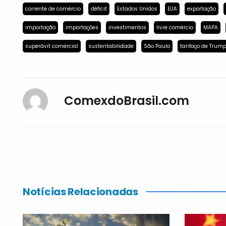
corrente de comércio
déficit
Estados Unidos
EUA
exportação
importação
importações
investimentos
livre comércio
MAPA
superávit comercial
sustentabilidade
São Paulo
tarifaço de Trum
ComexdoBrasil.com
Notícias Relacionadas