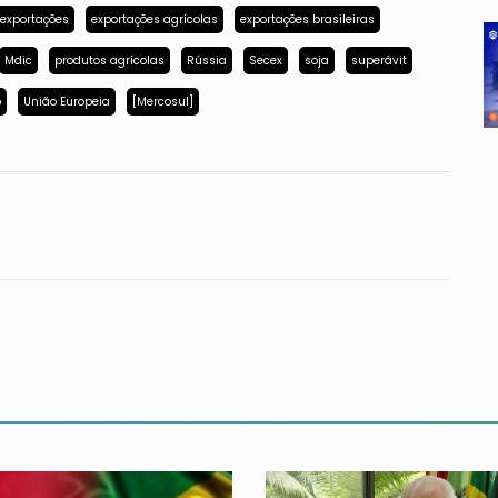
exportações
exportações agrícolas
exportações brasileiras
Mdic
produtos agrícolas
Rússia
Secex
soja
superávit
p
União Europeia
[Mercosul]