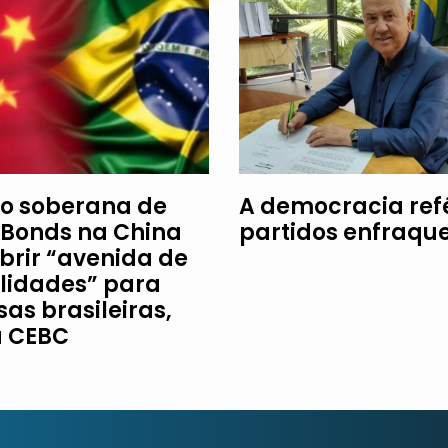
o soberana de
A democracia re
Bonds na China
partidos enfraqu
brir “avenida de
ilidades” para
as brasileiras,
a CEBC