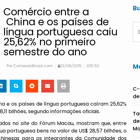
Bu
Comércio entre a
China e os países de
língua portuguesa caiu
25,62% no primeiro
semestre do ano
Ma
Por
ComexdoBrasil.com
12/08/2015
15:53
C-
de
na e os países de língua portuguesa caíram 25,62%
11 bilhões, segundo informações oficiais.
Ta
de
cados no
site
do Fórum Macau, mostram que, entre
Mo
gua portuguesa bens no valor de US$ 28,57 bilhões, o
chinesas para os integrantes da Comunidade dos