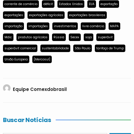
corrente de comércio
déficit
Estados Unidos
EUA
exportação
exportações
exportações agrícolas
exportações brasileiras
importação
importações
investimentos
livre comércio
MAPA
Mdic
produtos agrícolas
Rússia
Secex
soja
superávit
superávit comercial
sustentabilidade
São Paulo
tarifaço de Trump
União Europeia
[Mercosul]
Equipe Comexdobrasil
Buscar Notícias