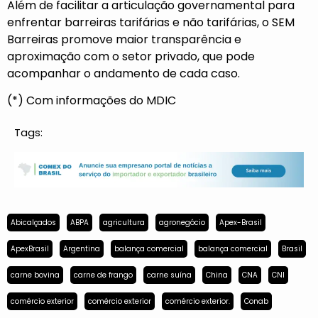
Além de facilitar a articulação governamental para
enfrentar barreiras tarifárias e não tarifárias, o SEM
Barreiras promove maior transparência e
aproximação com o setor privado, que pode
acompanhar o andamento de cada caso.
(*) Com informações do MDIC
Tags:
Abicalçados
ABPA
agricultura
agronegócio
Apex-Brasil
ApexBrasil
Argentina
balança comercial
balança comercial
Brasil
carne bovina
carne de frango
carne suína
China
CNA
CNI
comércio exterior
comércio exterior
comércio exterior.
Conab