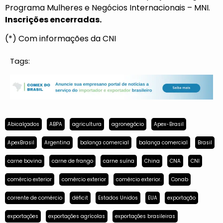
Programa Mulheres e Negócios Internacionais – MNI.
Inscrições encerradas.
(*) Com informações da CNI
Tags:
Abicalçados
ABPA
agricultura
agronegócio
Apex-Brasil
ApexBrasil
Argentina
balança comercial
balança comercial
Brasil
carne bovina
carne de frango
carne suína
China
CNA
CNI
comércio exterior
comércio exterior
comércio exterior.
Conab
corrente de comércio
déficit
Estados Unidos
EUA
exportação
exportações
exportações agrícolas
exportações brasileiras