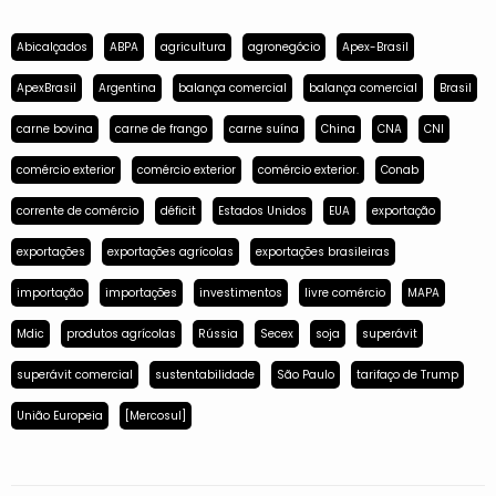
Abicalçados
ABPA
agricultura
agronegócio
Apex-Brasil
ApexBrasil
Argentina
balança comercial
balança comercial
Brasil
carne bovina
carne de frango
carne suína
China
CNA
CNI
comércio exterior
comércio exterior
comércio exterior.
Conab
corrente de comércio
déficit
Estados Unidos
EUA
exportação
exportações
exportações agrícolas
exportações brasileiras
importação
importações
investimentos
livre comércio
MAPA
Mdic
produtos agrícolas
Rússia
Secex
soja
superávit
superávit comercial
sustentabilidade
São Paulo
tarifaço de Trump
União Europeia
[Mercosul]