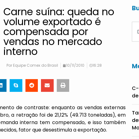
Bu
Carne suína: queda no
volume exportado é
compensada por
vendas no mercado
interno
Ma
Por
Equipe Comex do Brasil
10/11/2010
16:28
C-
de
mento de contraste: enquanto as vendas externas
Ta
ro, a retração foi de 21,12% (49.713 toneladas), em
de
demanda interna tem compensado, e isso também
Mo
ecidos, fator que desestimula a exportação.