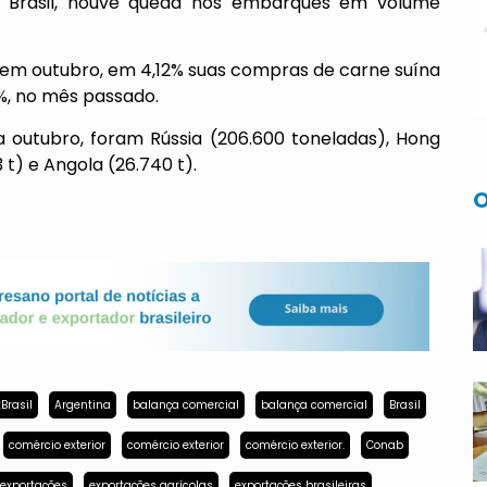
o Brasil, houve queda nos embarques em volume
em outubro, em 4,12% suas compras de carne suína
%, no mês passado.
 a outubro, foram Rússia (206.600 toneladas), Hong
3 t) e Angola (26.740 t).
O
Brasil
Argentina
balança comercial
balança comercial
Brasil
comércio exterior
comércio exterior
comércio exterior.
Conab
exportações
exportações agrícolas
exportações brasileiras