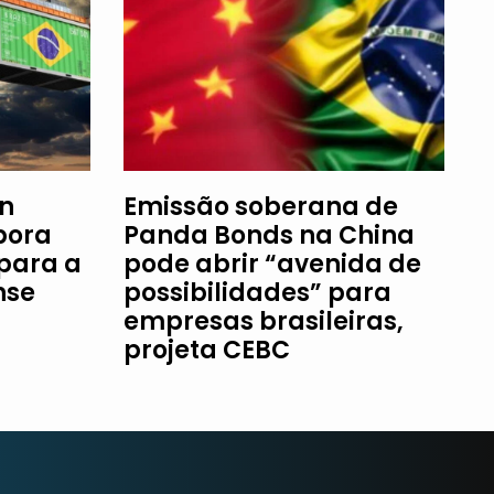
an
Emissão soberana de
bora
Panda Bonds na China
 para a
pode abrir “avenida de
nse
possibilidades” para
empresas brasileiras,
projeta CEBC