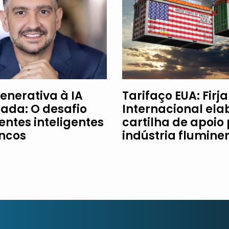
enerativa à IA
Tarifaço EUA: Firj
ada: O desafio
Internacional ela
entes inteligentes
cartilha de apoio
ncos
indústria flumine