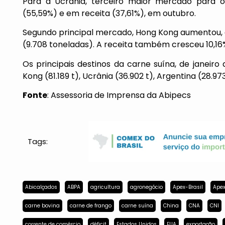
Para a Ucrânia, terceiro maior mercado para 
(55,59%) e em receita (37,61%), em outubro.
Segundo principal mercado, Hong Kong aumentou, 
(9.708 toneladas). A receita também cresceu 10,16
Os principais destinos da carne suína, de janeiro
Kong (81.189 t), Ucrânia (36.902 t), Argentina (28.97
Fonte
: Assessoria de Imprensa da Abipecs
Tags:
Abicalçados
ABPA
agricultura
agronegócio
Apex-Brasil
Apex
carne bovina
carne de frango
carne suína
China
CNA
CNI
corrente de comércio
déficit
Estados Unidos
EUA
exportação