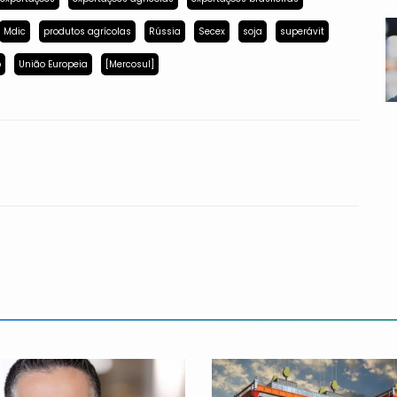
Mdic
produtos agrícolas
Rússia
Secex
soja
superávit
p
União Europeia
[Mercosul]