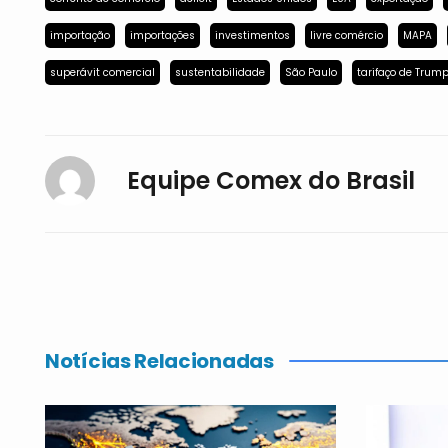
importação
importações
investimentos
livre comércio
MAPA
superávit comercial
sustentabilidade
São Paulo
tarifaço de Trum
Equipe Comex do Brasil
Notícias Relacionadas