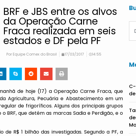
Bu
BRF e JBS entre os alvos
da Operação Carne
Fraca realizada em seis
estados e DF pela PF
Por
Equipe Comex do Brasil
17/03/2017
14:55
Ma
C-
a manhã de hoje (17) a Operação Carne Fraca, que
de
io da Agricultura, Pecuária e Abastecimento em um
egular de frigoríficos. Alguns dos principais grupos
Ta
 o BRF, que detém as marcas Sadia e Perdigão, e o
de
Mo
o de R$ 1 bilhão das investigadas. Segundo a PF, a