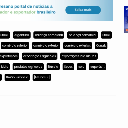
Brasil
Argentina
balança comercial
balança comercial
Brasil
comércio exterior
comércio exterior
comércio exterior.
Conab
exportações
exportações agrícolas
exportações brasileiras
Mdic
produtos agrícolas
Rússia
Secex
soja
superávit
p
União Europeia
[Mercosul]