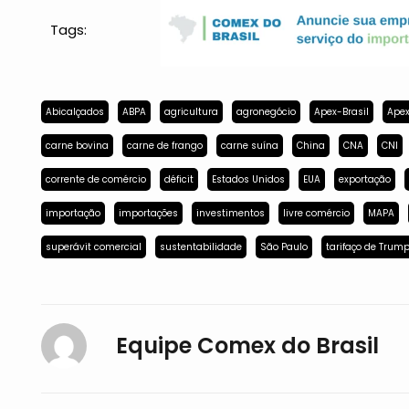
Tags:
Abicalçados
ABPA
agricultura
agronegócio
Apex-Brasil
Apex
carne bovina
carne de frango
carne suína
China
CNA
CNI
corrente de comércio
déficit
Estados Unidos
EUA
exportação
importação
importações
investimentos
livre comércio
MAPA
superávit comercial
sustentabilidade
São Paulo
tarifaço de Trum
Equipe Comex do Brasil