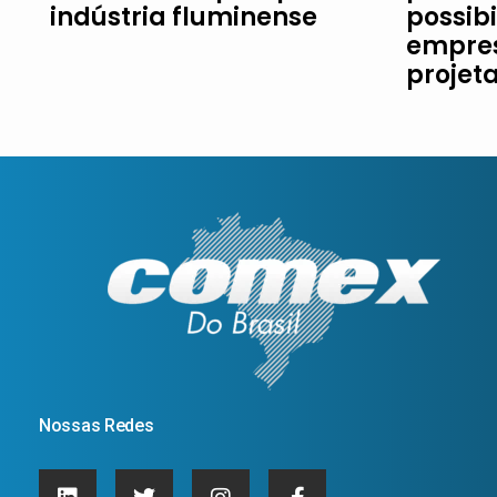
indústria fluminense
possib
empres
projet
Nossas Redes